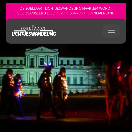
Sla navigatie over
DE SOELLAART LICHTJESWANDELING HAARLEM WORDT
GEORGANISEERD DOOR
SPORTSUPPORT KENNEMERLAND
.