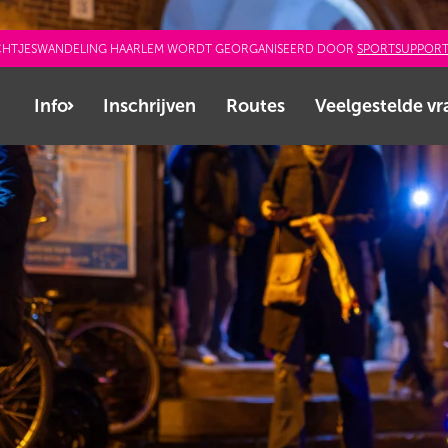
ICHTJESWANDELING HAARLEM WORDT GEORGANISEERD DOOR
SPORTSUPPOR
Info
Inschrijven
Routes
Veelgestelde v