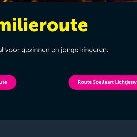
ilieroute
al voor gezinnen en jonge kinderen.
ute
Route Soellaart Lichtjes