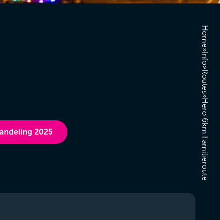
Home
»
Info
»
Routes
»
Hero 6km Familieroute
wandeling 2025