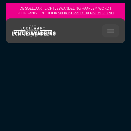
Sla navigatie over
DE SOELLAART LICHTJESWANDELING HAARLEM WORDT
GEORGANISEERD DOOR
SPORTSUPPORT KENNEMERLAND
.